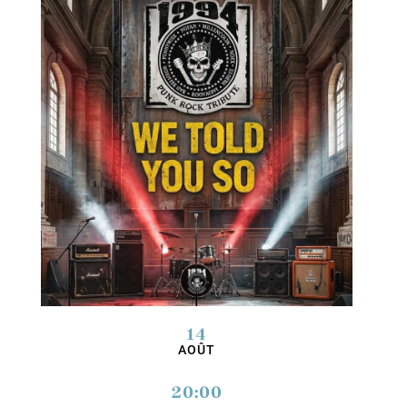
14
AOÛT
20:00