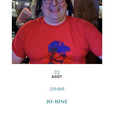
21
AOÛT
20:00
JO-BINE