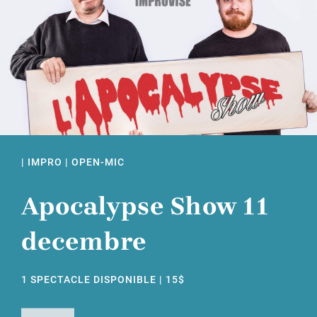
| IMPRO | OPEN-MIC
Apocalypse Show 11
decembre
1 SPECTACLE DISPONIBLE | 15$