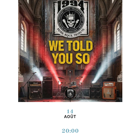
14
AOÛT
20:00