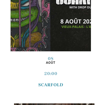
08
AOÛT
20:00
SCARFOLD