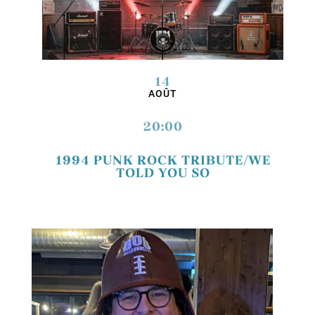
14
AOÛT
20:00
1994 PUNK ROCK TRIBUTE/WE
TOLD YOU SO