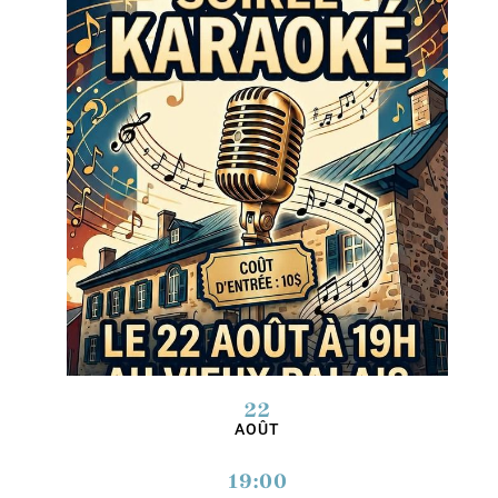
22
AOÛT
19:00