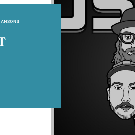
CHANSONS
T
$