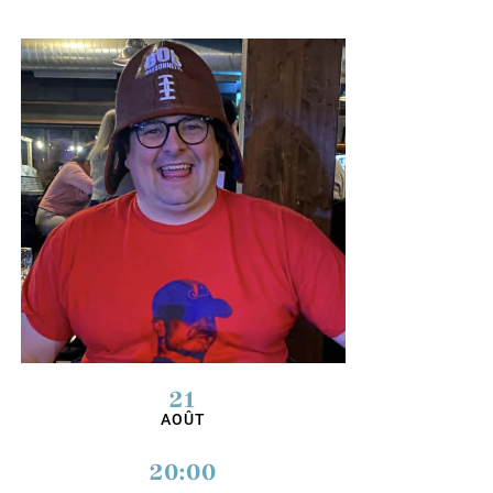
21
AOÛT
20:00