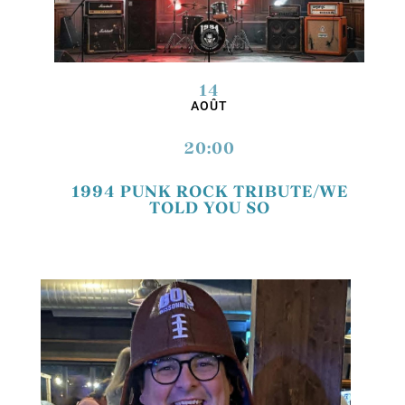
14
AOÛT
20:00
1994 PUNK ROCK TRIBUTE/WE
TOLD YOU SO