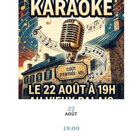
22
AOÛT
19:00