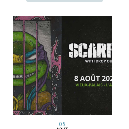
08
AOÛT