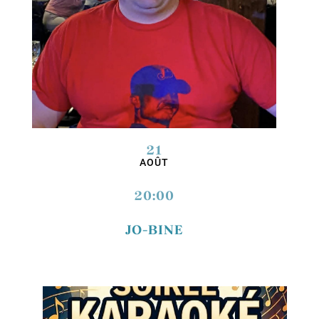
21
AOÛT
20:00
JO-BINE