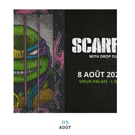
08
AOÛT