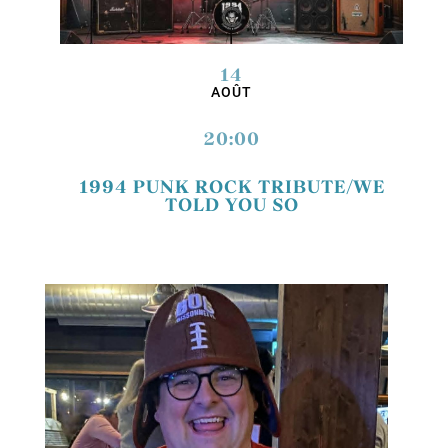
14
AOÛT
20:00
1994 PUNK ROCK TRIBUTE/WE
TOLD YOU SO