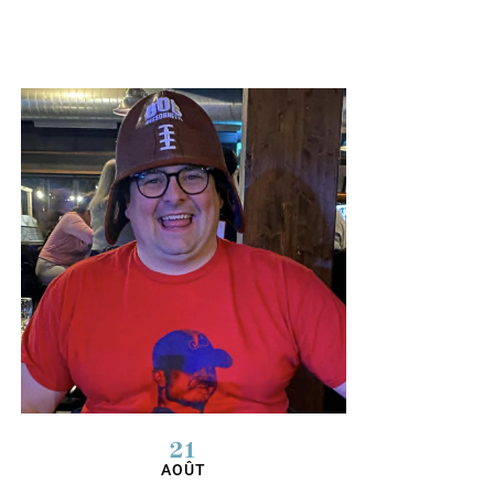
21
AOÛT